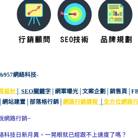
eb957網絡科技-
頁設計
│
SEO關鍵字
│
網軍曝光
│
文案企劃
│銷售頁
│
F
│
網站建置
│
部落格行銷
│
網路行銷課程
│
全方位網路
說網路行銷~
絡科技日新月異，一晃眼就已經跟不上速度了嗎？