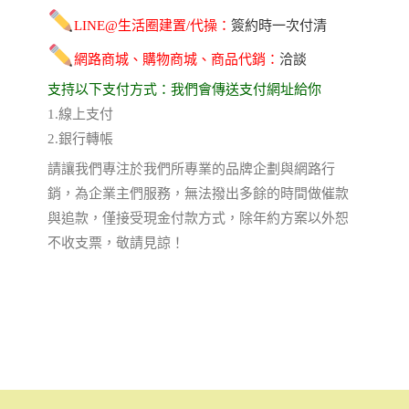
LINE@生活圈建置/代操
：
簽約時一次付清
網路商城、購物商城
、
商品代銷：
洽談
支持以下支付方式：我們會傳送支付網址給你
1.線上支付
2.銀行轉帳
請讓我們專注於我們所專業的品牌企劃與網路行
銷，為企業主們服務，
無法撥出多餘的時間做催款
與追款，
僅接受現金付款方式，除年約方案以外恕
不收支票，敬請見諒！