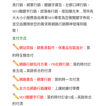
頁行銷
、
網軍行銷
、關鍵字廣告
、社群口碑行銷
、
SEO關鍵字行銷
、部落格行銷、
增加曝光率
…等所有
大大小小服務皆由專業SEO專家為您做關鍵字佈局。
並交由團隊依您的需求將網路行銷精神發揮到極
致！
支付方式
網站架設、銷售頁製作
、保養品包裝設計
：
簽
約時全額支付
網路行銷包月方案、FB社群行銷：
簽約時付訂
金五成→其餘依合約付清
網路廣告、網軍行銷：
簽約時一次付清
全方位網路行銷課程：
上課前繳付學費
SEO關鍵字行銷：
簽約時付訂金5成→
其餘依合
約付清